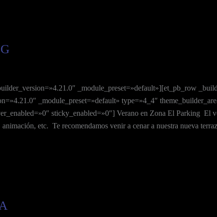
NG
builder_version=»4.21.0″ _module_preset=»default»][et_pb_row _buil
on=»4.21.0″ _module_preset=»default» type=»4_4″ theme_builder_area
_enabled=»0″ sticky_enabled=»0″] Verano en Zona El Parking El veran
da, animación, etc. Te recomendamos venir a cenar a nuestra nueva terra
TA