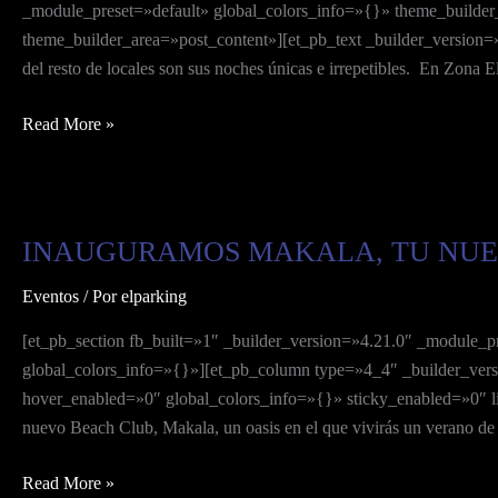
FIESTA
_module_preset=»default» global_colors_info=»{}» theme_builder
EN
theme_builder_area=»post_content»][et_pb_text _builder_version=»
ZONA
del resto de locales son sus noches únicas e irrepetibles. En Zona E
EL
PARKING
Read More »
INAUGURAMOS MAKALA, TU NUE
INAUGURAMOS
MAKALA,
Eventos
/ Por
elparking
TU
NUEVO
[et_pb_section fb_built=»1″ _builder_version=»4.21.0″ _module_p
BEACH
global_colors_info=»{}»][et_pb_column type=»4_4″ _builder_vers
CLUB
hover_enabled=»0″ global_colors_info=»{}» sticky_enabled=»0″ lin
EN
nuevo Beach Club, Makala, un oasis en el que vivirás un verano de
TORREVIEJA.
Read More »