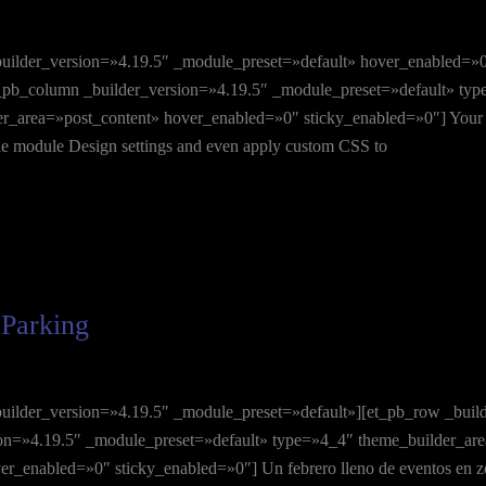
_builder_version=»4.19.5″ _module_preset=»default» hover_enabled=»
_pb_column _builder_version=»4.19.5″ _module_preset=»default» typ
_area=»post_content» hover_enabled=»0″ sticky_enabled=»0″] Your cont
n the module Design settings and even apply custom CSS to
 Parking
builder_version=»4.19.5″ _module_preset=»default»][et_pb_row _buil
on=»4.19.5″ _module_preset=»default» type=»4_4″ theme_builder_area
r_enabled=»0″ sticky_enabled=»0″] Un febrero lleno de eventos en z