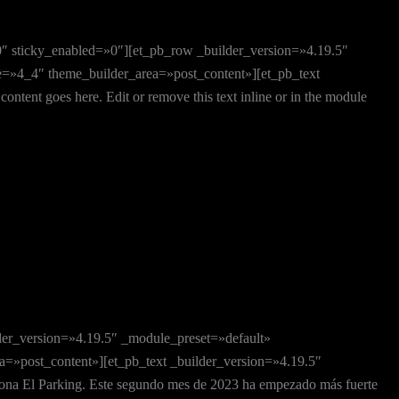
0″ sticky_enabled=»0″][et_pb_row _builder_version=»4.19.5″
e=»4_4″ theme_builder_area=»post_content»][et_pb_text
ent goes here. Edit or remove this text inline or in the module
der_version=»4.19.5″ _module_preset=»default»
=»post_content»][et_pb_text _builder_version=»4.19.5″
ona El Parking. Este segundo mes de 2023 ha empezado más fuerte