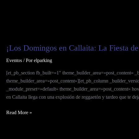
¡Los
Domingos
¡Los Domingos en Callaita: La Fiesta d
en
Callaita:
Eventos
/ Por
elparking
La
Fiesta
[et_pb_section fb_built=»1″ theme_builder_area=»post_content» _
de
theme_builder_area=»post_content»][et_pb_column _builder_versi
tardeo
_module_preset=»default» theme_builder_area=»post_content» hover
y
en Callaita llega con una explosión de reggaetón y tardeo que te deja
reggaetón
que
Read More »
Debes
Experimentar
en