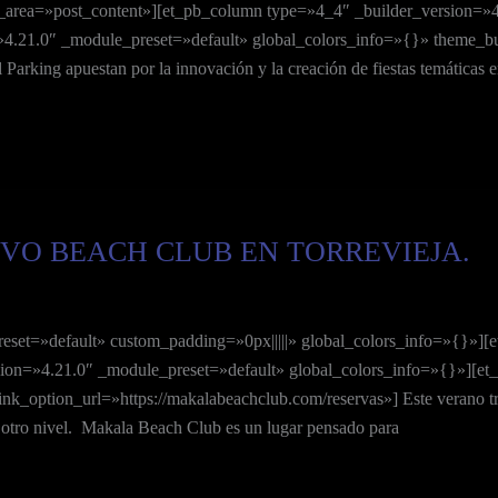
_area=»post_content»][et_pb_column type=»4_4″ _builder_version=»4
4.21.0″ _module_preset=»default» global_colors_info=»{}» theme_buil
l Parking apuestan por la innovación y la creación de fiestas temáticas
VO BEACH CLUB EN TORREVIEJA.
reset=»default» custom_padding=»0px|||||» global_colors_info=»{}»]
ion=»4.21.0″ _module_preset=»default» global_colors_info=»{}»][et_
k_option_url=»https://makalabeachclub.com/reservas»] Este verano tra
 otro nivel. Makala Beach Club es un lugar pensado para