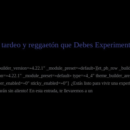
e tardeo y reggaetón que Debes Experiment
builder_version=»4.22.1″ _module_preset=»default»][et_pb_row _buil
on=»4.22.1″ _module_preset=»default» type=»4_4″ theme_builder_area
_enabled=»0″ sticky_enabled=»0″] ¿Estás listo para vivir una experie
rán sin aliento! En esta entrada, te llevaremos a un