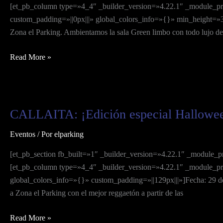
[et_pb_column type=»4_4″ _builder_version=»4.22.1″ _module_pres
custom_padding=»||0px|||» global_colors_info=»{}» min_height=»322
Zona el Parking. Ambientamos la sala Green limbo con todo lujo de 
Read More »
CALLAITA: ¡Edición especial Hallowe
CALLAITA:
¡Edición
Eventos
/ Por
elparking
especial
Halloween!
[et_pb_section fb_built=»1″ _builder_version=»4.22.1″ _module_p
[et_pb_column type=»4_4″ _builder_version=»4.22.1″ _module_pre
global_colors_info=»{}» custom_padding=»||129px|||»]Fecha: 29 de 
a Zona el Parking con el mejor reggaetón a partir de las
Read More »