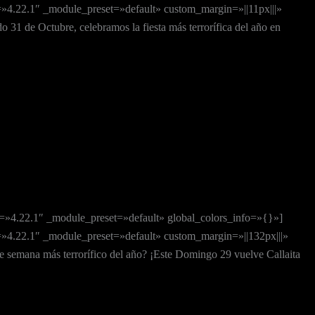
=»4.22.1″ _module_preset=»default» custom_margin=»||11px|||»
1 de Octubre, celebramos la fiesta más terrorífica del año en
n=»4.22.1″ _module_preset=»default» global_colors_info=»{}»]
=»4.22.1″ _module_preset=»default» custom_margin=»||132px|||»
e semana más terrorífico del año? ¡Este Domingo 29 vuelve Callaita