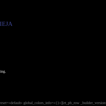
IEJA
reset=»default» global_colors_info=»{}»][et_pb_row _builder_versio