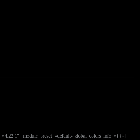
n=»4.22.1″ _module_preset=»default» global_colors_info=»{}»]