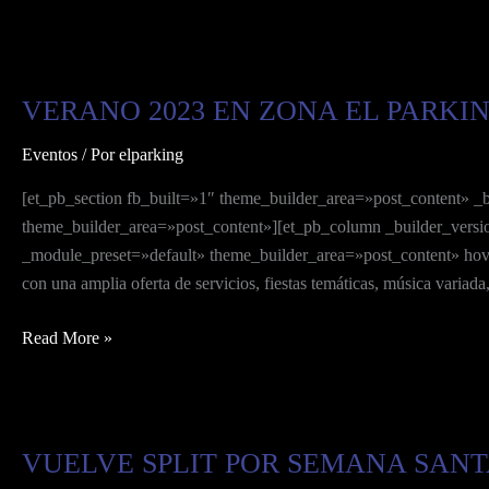
VERANO 2023 EN ZONA EL PARKI
VERANO
2023
Eventos
/ Por
elparking
EN
ZONA
[et_pb_section fb_built=»1″ theme_builder_area=»post_content» _
EL
theme_builder_area=»post_content»][et_pb_column _builder_versi
PARKING
_module_preset=»default» theme_builder_area=»post_content» hover
con una amplia oferta de servicios, fiestas temáticas, música varia
Read More »
VUELVE SPLIT POR SEMANA SAN
VUELVE
SPLIT