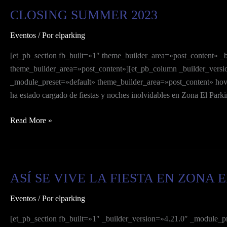
Torrevieja!
CLOSING SUMMER 2023
CLOSING
SUMMER
Eventos
/ Por
elparking
2023
[et_pb_section fb_built=»1″ theme_builder_area=»post_content» _
theme_builder_area=»post_content»][et_pb_column _builder_versi
_module_preset=»default» theme_builder_area=»post_content» hove
ha estado cargado de fiestas y noches inolvidables en Zona El Park
Read More »
ASÍ SE VIVE LA FIESTA EN ZONA 
ASÍ
SE
Eventos
/ Por
elparking
VIVE
LA
[et_pb_section fb_built=»1″ _builder_version=»4.21.0″ _module_p