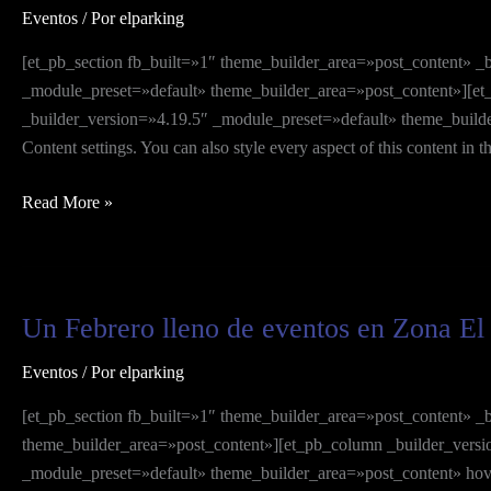
Eventos
/ Por
elparking
POR
SEMANA
[et_pb_section fb_built=»1″ theme_builder_area=»post_content» 
SANTA
_module_preset=»default» theme_builder_area=»post_content»][et
_builder_version=»4.19.5″ _module_preset=»default» theme_builder
Content settings. You can also style every aspect of this content i
Read More »
Un Febrero lleno de eventos en Zona El
Un
Febrero
Eventos
/ Por
elparking
lleno
de
[et_pb_section fb_built=»1″ theme_builder_area=»post_content» _
eventos
theme_builder_area=»post_content»][et_pb_column _builder_versi
en
_module_preset=»default» theme_builder_area=»post_content» hove