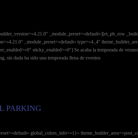
builder_version=»4.21.0″ _module_preset=»default»][et_pb_row _buil
on=»4.21.0″ _module_preset=»default» type=»4_4″ theme_builder_area
r_enabled=»0″ sticky_enabled=»0″] Se acaba la temporada de verano e
ing, sin duda ha sido una temporada llena de eventos
EL PARKING
reset=»default» global_colors_info=»{}» theme_builder_area=»post_c