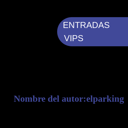
Ir
al
contenido
ENTRADAS
VIPS
Nombre del autor:elparking