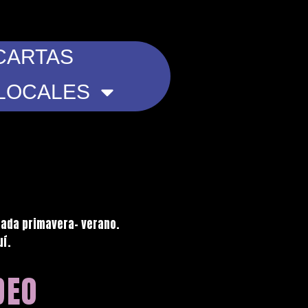
CARTAS
LOCALES
orada primavera- verano.
uí.
DEO