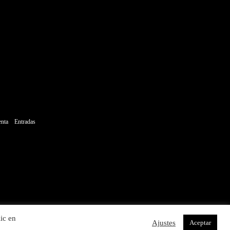
enta
Entradas
ic en
Ajustes
Aceptar