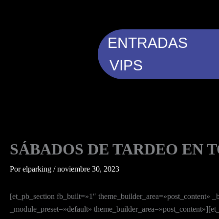
Ir
al
contenido
ENTRADAS
VIPS
SÁBADOS DE TARDEO EN 
Por
elparking
/
noviembre 30, 2023
[et_pb_section fb_built=»1″ theme_builder_area=»post_content» 
_module_preset=»default» theme_builder_area=»post_content»][e