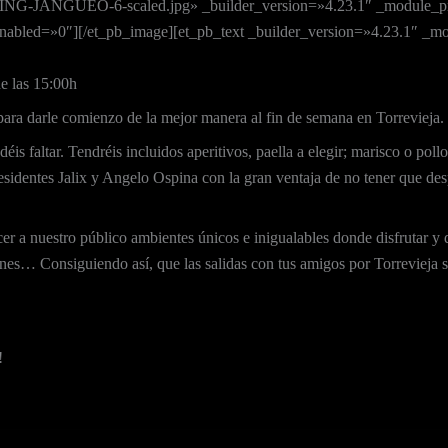
NING-JANGUEO-6-scaled.jpg» _builder_version=»4.23.1″ _module_pre
led=»0″][/et_pb_image][et_pb_text _builder_version=»4.23.1″ _mod
e las 15:00h
 para darle comienzo de la mejor manera al fin de semana en Torrevieja.
is faltar. Tendréis incluidos aperitivos, paella a elegir; marisco o pol
identes Jalix y Angelo Ospina con la gran ventaja de no tener que desp
er a nuestro público ambientes únicos e inigualables donde disfrutar y d
s… Consiguiendo así, que las salidas con tus amigos por Torrevieja s
!