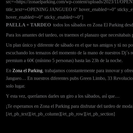
src=»https://zonaelparking.com/wp-content/uploads/2023/11/OPE
title_text=»OPENING JANGUEO 6″ hover_enabled=»0″ sticky_enab
hover_enabled=»0″ sticky_enabled=»0″]
PAELLA + TARDEO
todos los sábados en Zona El Parking desd
Para los amantes del tardeo, os traemos el planazo que necesitabais
Un plan único y diferente de sábado en el que tus amigos y tú no podé
escuchando los temazos del momento de la mano de nuestros Dj´s res
premium a 60€ (mínimo 5 personas) hasta las 23h de la noche.
En
Zona el Parking
, trabajamos constantemente para innovar y ofrec
Jangueo… En nuestros diferentes pubs Green Limbo, 33 Revolucione
solo lugar.
Y esta vez, queríamos darles un giro a los sábados, así que…
¡Te esperamos en Zona el Parking para disfrutar del tardeo de moda
[/et_pb_text][/et_pb_column][/et_pb_row][/et_pb_section]