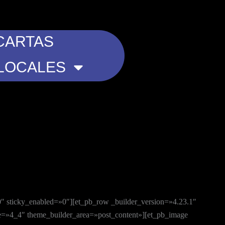
CARTAS
LOCALES
0″ sticky_enabled=»0″][et_pb_row _builder_version=»4.23.1″
pe=»4_4″ theme_builder_area=»post_content»][et_pb_image