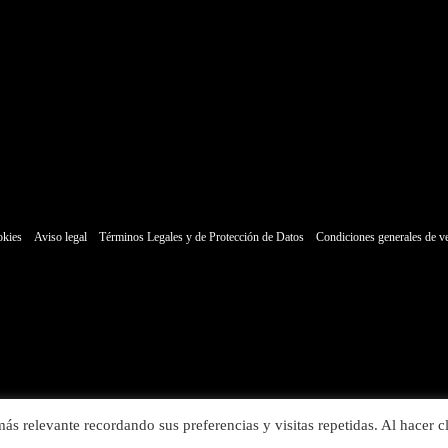
okies
Aviso legal
Términos Legales y de Protección de Datos
Condiciones generales de v
ás relevante recordando sus preferencias y visitas repetidas. Al hacer cl
Copyright © 2026 El Parking | Powered by Grupo Vela Beach