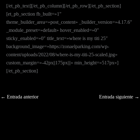
[/et_pb_text][/et_pb_column][/et_pb_row][/et_pb_section]
[et_pb_section fb_built=»1″
theme_builder_area=»post_content» _builder_version=»4.17.6″
_module_preset=»default» hover_enabled=»0″
sticky_enabled=»0″ title_text=»where is my titi 25″
background_image=»https://zonaelparking.com/wp-
content/uploads/2022/08/where-is-my-titi-25-scaled.jpg»
custom_margin=»-42px||175px|||» min_height=»517px»]
[/et_pb_section]
←
Entrada anterior
Entrada siguiente
→