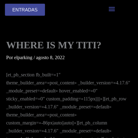
Ir
ENTRADAS
al
contenido
WHERE IS MY TITI?
Por
elparking
/
agosto 8, 2022
[et_pb_section fb_built=»1″
theme_builder_area=»post_content» _builder_version=»4.17.6″
_module_preset=»default» hover_enabled=»0″
sticky_enabled=»0″ custom_padding=»115px|||||»][et_pb_row
_builder_version=»4.17.6″ _module_preset=»default»
theme_builder_area=»post_content»
custom_margin=»-86px|auto||auto||»][et_pb_column
_builder_version=»4.17.6″ _module_preset=»default»