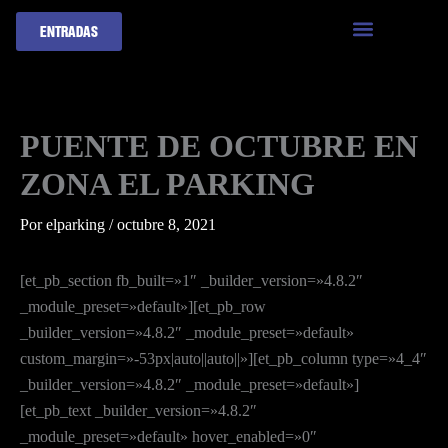
Ir
ENTRADAS
al
contenido
PUENTE DE OCTUBRE EN
ZONA EL PARKING
Por
elparking
/
octubre 8, 2021
[et_pb_section fb_built=»1″ _builder_version=»4.8.2″
_module_preset=»default»][et_pb_row
_builder_version=»4.8.2″ _module_preset=»default»
custom_margin=»-53px|auto||auto||»][et_pb_column type=»4_4″
_builder_version=»4.8.2″ _module_preset=»default»]
[et_pb_text _builder_version=»4.8.2″
_module_preset=»default» hover_enabled=»0″