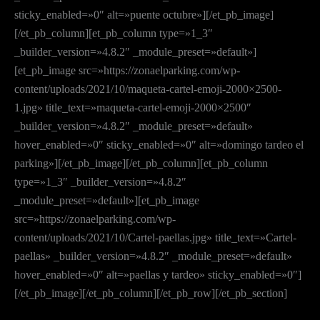
sticky_enabled=»0″ alt=»puente octubre»][/et_pb_image]
[/et_pb_column][et_pb_column type=»1_3″
_builder_version=»4.8.2″ _module_preset=»default»]
[et_pb_image src=»https://zonaelparking.com/wp-
content/uploads/2021/10/maqueta-cartel-emoji-2000×2500-
1.jpg» title_text=»maqueta-cartel-emoji-2000×2500″
_builder_version=»4.8.2″ _module_preset=»default»
hover_enabled=»0″ sticky_enabled=»0″ alt=»domingo tardeo el
parking»][/et_pb_image][/et_pb_column][et_pb_column
type=»1_3″ _builder_version=»4.8.2″
_module_preset=»default»][et_pb_image
src=»https://zonaelparking.com/wp-
content/uploads/2021/10/Cartel-paellas.jpg» title_text=»Cartel-
paellas» _builder_version=»4.8.2″ _module_preset=»default»
hover_enabled=»0″ alt=»paellas y tardeo» sticky_enabled=»0″]
[/et_pb_image][/et_pb_column][/et_pb_row][/et_pb_section]