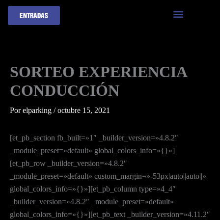
Ir
ENTRADAS
al
contenido
SORTEO EXPERIENCIA
CONDUCCIÓN
Por
elparking
/
octubre 15, 2021
[et_pb_section fb_built=»1″ _builder_version=»4.8.2″
_module_preset=»default» global_colors_info=»{}»]
[et_pb_row _builder_version=»4.8.2″
_module_preset=»default» custom_margin=»-53px|auto||auto||»
global_colors_info=»{}»][et_pb_column type=»4_4″
_builder_version=»4.8.2″ _module_preset=»default»
global_colors_info=»{}»][et_pb_text _builder_version=»4.11.2″