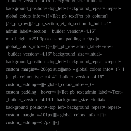
_builder_version=»4.16″ background_size=»initial»
background_position=»top_left» background_repeat=»repeat»
global_colors_info=»{}»][/et_pb_text][/et_pb_column]
[/et_pb_row][/et_pb_section][et_pb_section fb_built=»1″
admin_label=»section» _builder_version=»4.16″
min_height=»291.9px» custom_padding=»||0px|||»
global_colors_info=»{}»][et_pb_row admin_label=»row»
_builder_version=»4.16″ background_size=»initial»
background_position=»top_left» background_repeat=»repeat»
custom_margin=»-206px|auto||auto||» global_colors_info=»{}»]
[et_pb_column type=»4_4″ _builder_version=»4.16″
custom_padding=»|||» global_colors_info=»{}»
custom_padding__hover=»|||»][et_pb_text admin_label=»Text»
_builder_version=»4.19.1″ background_size=»initial»
background_position=»top_left» background_repeat=»repeat»
custom_margin=»-101px|||||» global_colors_info=»{}»
custom_padding=»57px|||||»]