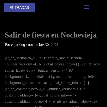
Ir
ENTRADAS
al
contenido
Salir de fiesta en Nochevieja
Por
elparking
/
noviembre 30, 2022
[et_pb_section fb_built=»1″ admin_label=»section»
_builder_version=»4.16″ global_colors_info=»{}»][et_pb_row
admin_label=»row» _builder_version=»4.16″
background_size=»initial» background_position=»top_left»
background_repeat=»repeat» global_colors_info=»{}»]
[et_pb_column type=»4_4″ _builder_version=»4.16″
custom_padding=»|||» global_colors_info=»{}»
custom_padding__hover=»|||»][et_pb_text admin_label=»Text»