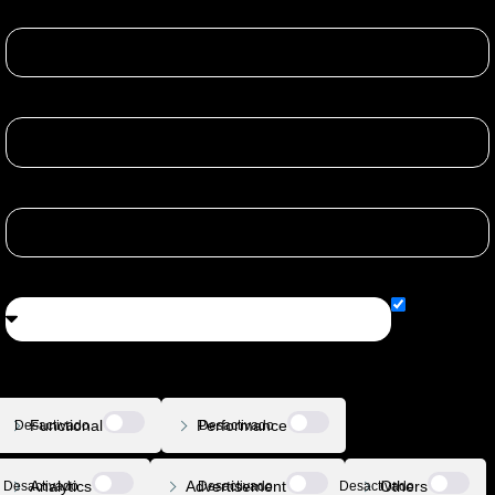
Confirmar Email:
Fecha de nacimiento:
Código Postal:
Escoge una opción:
Necessary
Siempre activado
Functional
Performance
Analytics
Advertisement
Others