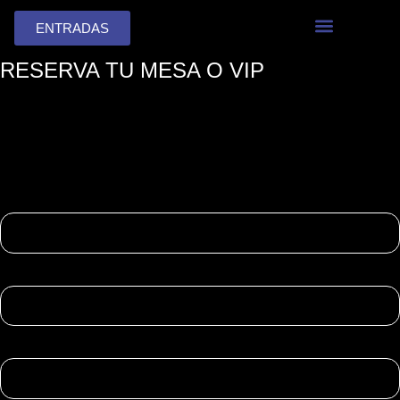
Ir
ENTRADAS
al
contenido
RESERVA TU MESA O VIP
Nombre:
Teléfono:
Email: